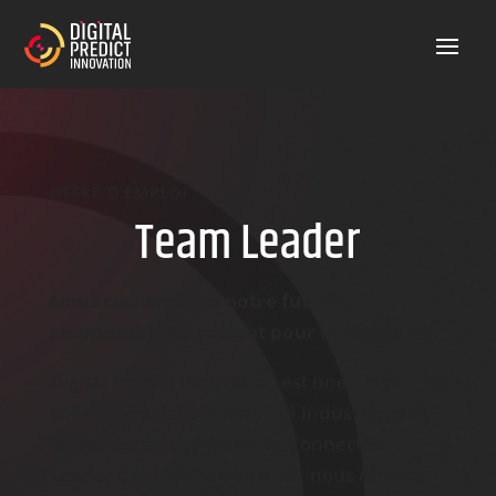
OFFRE D’EMPLOI
Team Leader
Nous recherchons notre futur(e)
responsable de contrat pour la région Est.
Digital
Predict
Innovation est une entreprise
spécialisée dans la Fiabilité Industrielle et
la
Maintenance
Predictive
Connectée.
Leader dans notre domaine, nous offrons