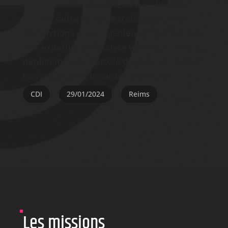
des solutions innovantes à nos clients et
dans le cadre de notre croissance, nous
recherchons
un(e) ingénieur(e) fiabilité avec
une expertise
en analyse vibratoire pour le
déploiement sur site, le développement de
nos solutions et le conseil technique.
CDI
29/01/2024
Reims
Les missions