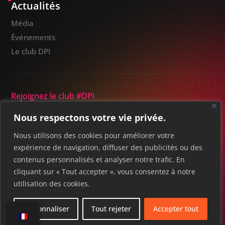
Actualités
Média
Événements
Le club DPI
Rejoignez le club #DPI
Nous respectons votre vie privée.
Nous utilisons des cookies pour améliorer votre
expérience de navigation, diffuser des publicités ou des
contenus personnalisés et analyser notre trafic. En
© 2025 DIGITAL PREDICT INNOVATION
cliquant sur « Tout accepter », vous consentez à notre
Mentions légales
– Protection des données
utilisation des cookies.
Personnaliser
Tout rejeter
Accepter tout