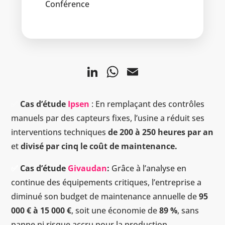
Conférence
Li
W
E
n
h
m
k
at
ai
✅
Cas d’étude
Ipsen
: En remplaçant des contrôles
e
s
l
manuels par des capteurs fixes, l’usine a réduit ses
dI
A
interventions techniques
de 200 à 250 heures par an
et
divisé par cinq le coût de maintenance.
n
p
p
✅
Cas d’étude
Givaudan
:
Grâce à l’analyse en
continue des équipements critiques, l’entreprise a
diminué son budget de maintenance annuelle de
95
000 € à 15 000 €
, soit une économie de
89 %
, sans
panne ni risque accru pour la production.