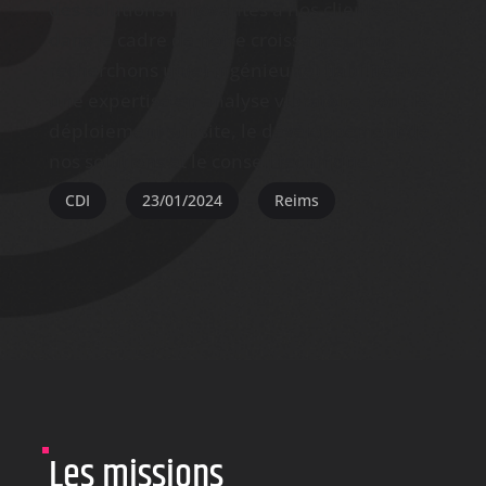
des solutions innovantes à nos clients et
dans le cadre de notre croissance, nous
recherchons
un(e) ingénieur(e) fiabilité avec
une expertise
en analyse vibratoire pour le
déploiement sur site, le développement de
nos solutions et le conseil technique.
CDI
23/01/2024
Reims
Les missions