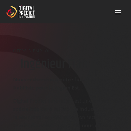
OFFRE D’EMPLOI
Ingénieur Fiabiliste
Nous recherchons notre futur ingénieur
fiabiliste pour la région Est.
Digital
Predict
Innovation est une entreprise
spécialisée dans la Fiabilité Industrielle et
la
Maintenance
Predictive
Connectée.
Leader dans notre domaine, nous offrons