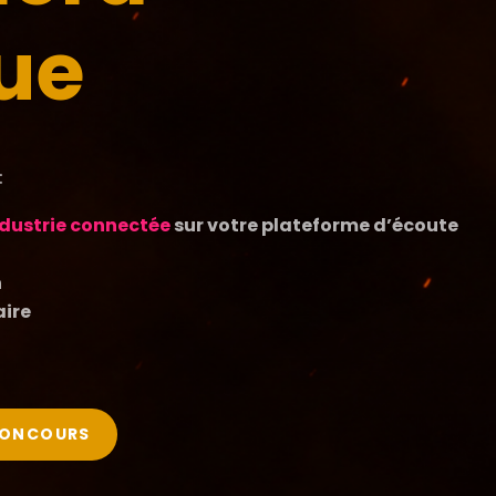
ue
:
ndustrie connectée
sur votre plateforme d’écoute
n
aire
.
CONCOURS