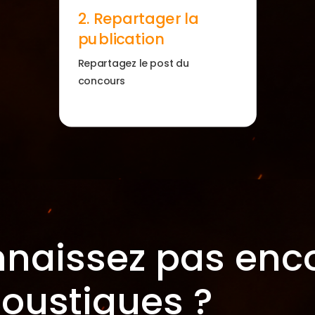
2. Repartager la
publication
Repartagez le post du
concours
naissez pas enco
oustiques ?