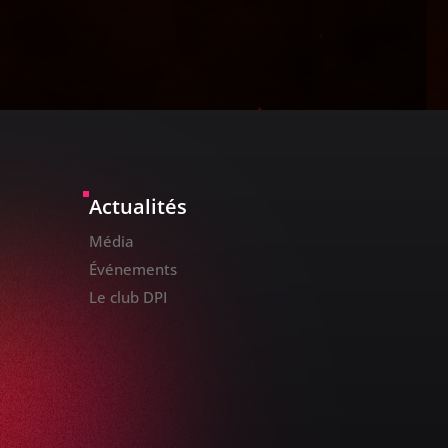
Actualités
Média
Événements
Le club DPI