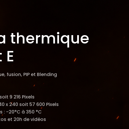
 thermique
 E
e, fusion, PIP et Blending
soit 9 216 Pixels
40 x 240 soit 57 600 Pixels
s : -20°C à 350 °C
os et 20h de vidéos