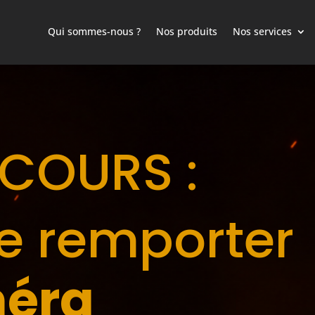
Qui sommes-nous ?
Nos produits
Nos services
COURS :
e remporter
éra